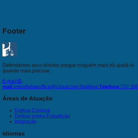
Footer
Defendemos seus direitos porque ninguém mais irá ajudá-lo
quando mais precisar.
E-mail:
E-
mail:
inboxforlawoffice@icloud.com
Telefone:
Telefone:
737.39
Áreas de Atuação
Defesa Criminal
Defesa contra Extradição
Imigração
Idiomas