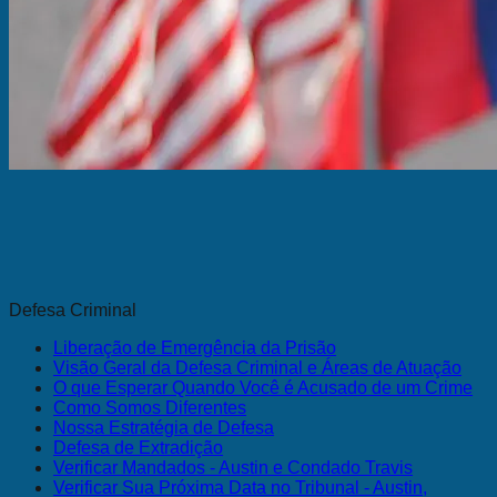
Defesa Criminal
Liberação de Emergência da Prisão
Visão Geral da Defesa Criminal e Áreas de Atuação
O que Esperar Quando Você é Acusado de um Crime
Como Somos Diferentes
Nossa Estratégia de Defesa
Defesa de Extradição
Verificar Mandados - Austin e Condado Travis
Verificar Sua Próxima Data no Tribunal - Austin,